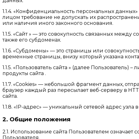
данных.
1.1.4. «Конфиденциальность персональных данны
лицом требование не допускать их распространени
или наличия иного законного основания.
1.1.5. «Сайт » — это совокупность связанных между
также его субдоменах.
1.1.6. «Субдомены» — это страницы или совокупнос
временные страницы, внизу который указана ко
1.1.5. «Пользователь сайта » (далее Пользователь)
продукты сайта .
1.1.7. «Cookies» — небольшой фрагмент данных, от
браузер каждый раз пересылает веб-серверу в HT
сайта.
1.1.8. «IP-адрес» — уникальный сетевой адрес узла
2. Общие положения
2.1. Использование сайта Пользователем означае
Пользователя.