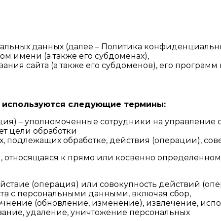
льных данных (далее – Политика конфиденциально
ом имени (а также его субдоменах),
ания сайта (а также его субдоменов), его программ 
и используются следующие термины:
ция) – уполномоченные сотрудники на управление с
ет цели обработки
х, подлежащих обработке, действия (операции), с
я, относящаяся к прямо или косвенно определенно
действие (операция) или совокупность действий (о
ств с персональными данными, включая сбор,
точнение (обновление, изменение), извлечение, исп
ование, удаление, уничтожение персональных