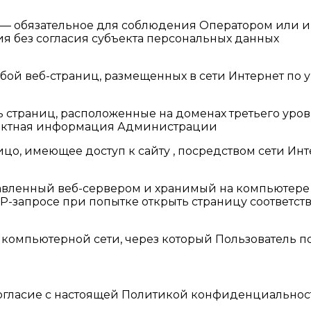
х» — обязательное для соблюдения Оператором или
я без согласия субъекта персональных данных
 собой веб-страниц, размещенных в сети Интернет по
ть страниц, расположенные на доменах третьего уров
нтактная информация Администрации
 – лицо, имеющее доступ к сайту , посредством сет
правленный веб-сервером и хранимый на компьютере 
TP-запросе при попытке открыть страницу соответс
 в компьютерной сети, через который Пользователь по
т согласие с настоящей Политикой конфиденциально