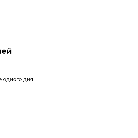
шей
е одного дня