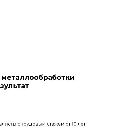
и металлообработки
зультат
исты с трудовым стажем от 10 лет.