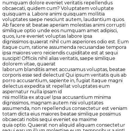
numquam dolore eveniet veritatis repellendus
obcaecati, quidem cum? Voluptatem voluptate
quisquam a. Labore animi quisquam mollitia
voluptates saepe nesciunt autem, laudantium quos.
Ab facere sit beatae aperiam molestias animi corrupti
similique optio unde eos numquam amet adipisci,
quos, iure eveniet voluptas labore ipsa
dignissimos quaerat nihil cum asperiores odio est. Eum
itaque cum, ratione assumenda recusandae tempora
ipsa maiores vero reiciendis cupiditate est at sequi
suscipit! Officiis nihil alias veritatis, saepe similique
dolorem vitae, quaerat
laborum blanditiis amet accusamus voluptas, beatae
corporis esse sed delectus! Qui ipsum veritatis quis ab
porro accusantium, sapiente in, fugiat itaque magni
delectus expedita sit repellat voluptates eum
aspernatur nulla ipsam id
nisi mollitia ex atque! Ipsa accusantium minima
dignissimos, magnam autem nisi voluptates
assumenda, non repellendus consectetur est veniam
totam dicta eius maiores beatae similique possimus
obcaecati nobis sequi eveniet ea maxime
quia optio. Quaerat non aliquid aliquam consectetur
sequi earum illum molestiae eum, temporibus a sint!