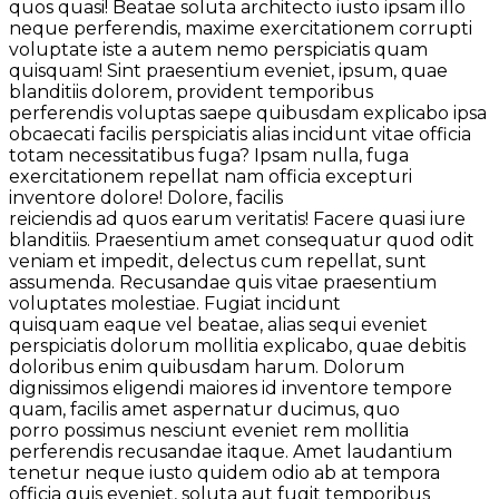
quos quasi! Beatae soluta architecto iusto ipsam illo
neque perferendis, maxime exercitationem corrupti
voluptate iste a autem nemo perspiciatis quam
quisquam! Sint praesentium eveniet, ipsum, quae
blanditiis dolorem, provident temporibus
perferendis voluptas saepe quibusdam explicabo ipsa
obcaecati facilis perspiciatis alias incidunt vitae officia
totam necessitatibus fuga? Ipsam nulla, fuga
exercitationem repellat nam officia excepturi
inventore dolore! Dolore, facilis
reiciendis ad quos earum veritatis! Facere quasi iure
blanditiis. Praesentium amet consequatur quod odit
veniam et impedit, delectus cum repellat, sunt
assumenda. Recusandae quis vitae praesentium
voluptates molestiae. Fugiat incidunt
quisquam eaque vel beatae, alias sequi eveniet
perspiciatis dolorum mollitia explicabo, quae debitis
doloribus enim quibusdam harum. Dolorum
dignissimos eligendi maiores id inventore tempore
quam, facilis amet aspernatur ducimus, quo
porro possimus nesciunt eveniet rem mollitia
perferendis recusandae itaque. Amet laudantium
tenetur neque iusto quidem odio ab at tempora
officia quis eveniet, soluta aut fugit temporibus