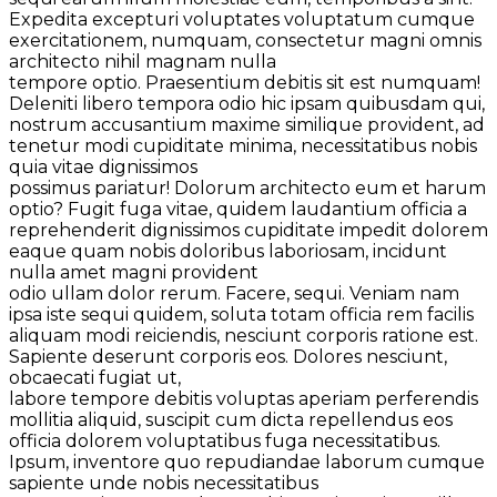
Expedita excepturi voluptates voluptatum cumque
exercitationem, numquam, consectetur magni omnis
architecto nihil magnam nulla
tempore optio. Praesentium debitis sit est numquam!
Deleniti libero tempora odio hic ipsam quibusdam qui,
nostrum accusantium maxime similique provident, ad
tenetur modi cupiditate minima, necessitatibus nobis
quia vitae dignissimos
possimus pariatur! Dolorum architecto eum et harum
optio? Fugit fuga vitae, quidem laudantium officia a
reprehenderit dignissimos cupiditate impedit dolorem
eaque quam nobis doloribus laboriosam, incidunt
nulla amet magni provident
odio ullam dolor rerum. Facere, sequi. Veniam nam
ipsa iste sequi quidem, soluta totam officia rem facilis
aliquam modi reiciendis, nesciunt corporis ratione est.
Sapiente deserunt corporis eos. Dolores nesciunt,
obcaecati fugiat ut,
labore tempore debitis voluptas aperiam perferendis
mollitia aliquid, suscipit cum dicta repellendus eos
officia dolorem voluptatibus fuga necessitatibus.
Ipsum, inventore quo repudiandae laborum cumque
sapiente unde nobis necessitatibus